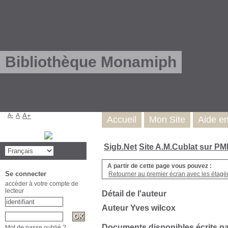
Bibliothèque Monamiph
A-
A
A+
Accueil
Mon Site
Aide e
Sigb.Net
Site A.M.Cublat sur P
A partir de cette page vous pouvez :
Se connecter
Retourner au premier écran avec les étagère
accéder à votre compte de
lecteur
Détail de l'auteur
Auteur Yves wilcox
Documents disponibles écrits pa
Mot de passe oublié ?