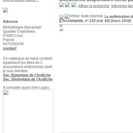
Affiner la recherche
Interroger de
La pollinisation
L'orchidophile, n° 216 (vol. 49) (mars 2018)
Adresse
Bibliothèque Monamiph
Quartier Chabrières
07000 Coux
France
0475290439
contact
Ce catalogue en ligne contient
également les titres de 2
associations ardèchoises dont
je suis membre:
Soc. Botanique de l'Ardèche
Soc. Géologique de l'Ardèche
A consulter aussi (lien Logo):