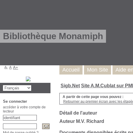
Bibliothèque Monamiph
A-
A
A+
Accueil
Mon Site
Aide e
Sigb.Net
Site A.M.Cublat sur P
A partir de cette page vous pouvez :
Se connecter
Retourner au premier écran avec les étagère
accéder à votre compte de
lecteur
Détail de l'auteur
Auteur M.V. Richard
Documents disponibles écrits pa
Mot de passe oublié ?