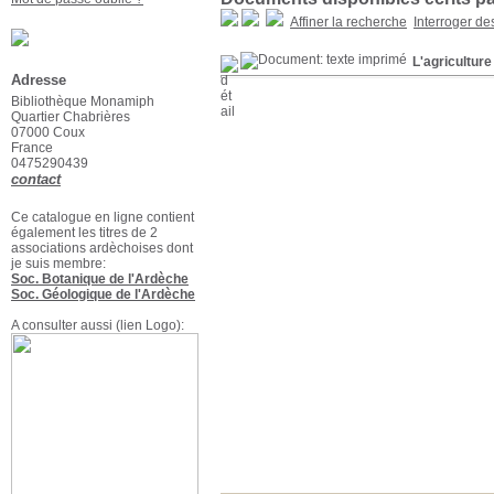
Affiner la recherche
Interroger de
L'agriculture
Adresse
Bibliothèque Monamiph
Quartier Chabrières
07000 Coux
France
0475290439
contact
Ce catalogue en ligne contient
également les titres de 2
associations ardèchoises dont
je suis membre:
Soc. Botanique de l'Ardèche
Soc. Géologique de l'Ardèche
A consulter aussi (lien Logo):