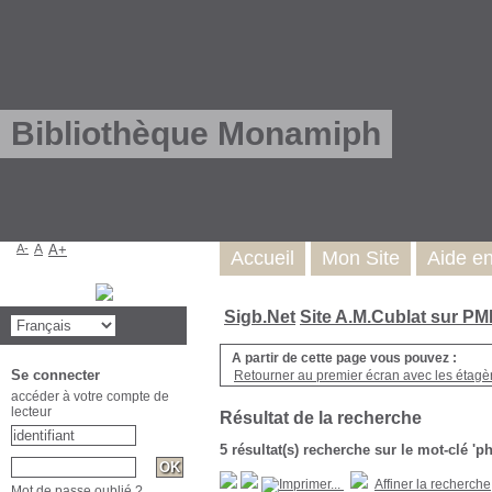
Bibliothèque Monamiph
A-
A
A+
Accueil
Mon Site
Aide e
Sigb.Net
Site A.M.Cublat sur P
A partir de cette page vous pouvez :
Se connecter
Retourner au premier écran avec les étagère
accéder à votre compte de
lecteur
Résultat de la recherche
5 résultat(s) recherche sur le mot-clé 
Affiner la recherche
Mot de passe oublié ?