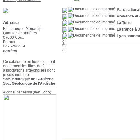
Parc nationa
Provence et 
Adresse
La Terre
Bibliothèque Monamiph
La france à 
Quartier Chabrières
Lyon panor
07000 Coux
France
0475290439
contact
Ce catalogue en ligne contient
également les titres de 2
associations ardèchoises dont
je suis membre:
Soc. Botanique de l'Ardèche
Soc. Géologique de l'Ardèche
A consulter aussi (lien Logo):