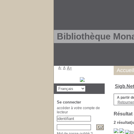
Bibliothèque Mon
A-
A
A+
Accueil
Sigb.Ne
A partir d
Se connecter
Retourner 
accéder à votre compte de
lecteur
Résultat
2 résultat(
Mot de passe oublié ?