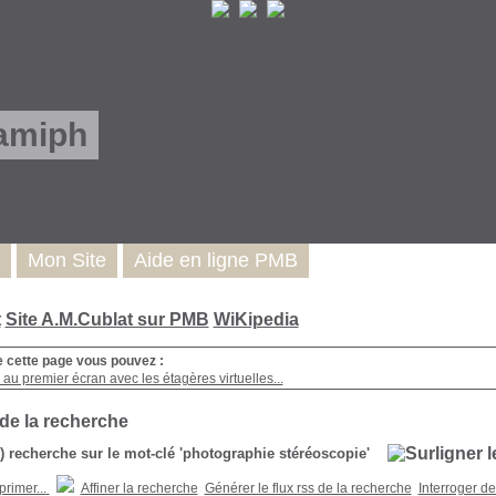
amiph
Mon Site
Aide en ligne PMB
t
Site A.M.Cublat sur PMB
WiKipedia
e cette page vous pouvez :
au premier écran avec les étagères virtuelles...
 de la recherche
s) recherche sur le mot-clé 'photographie stéréoscopie'
Affiner la recherche
Générer le flux rss de la recherche
Interroger d