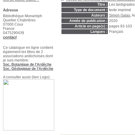
Titre :
Les tardigrades
Adresse
Type de document :
texte imprimé
Auteurs :
Simon Galas
, A
Bibliothèque Monamiph
Quartier Chabrières
Année de publication :
2020
07000 Coux
Article en page(s) :
pages 93-103
France
Langues :
Français
0475290439
contact
Ce catalogue en ligne contient
également les titres de 2
associations ardèchoises dont
je suis membre:
Soc. Botanique de l'Ardèche
Soc. Géologique de l'Ardèche
A consulter aussi (lien Logo):