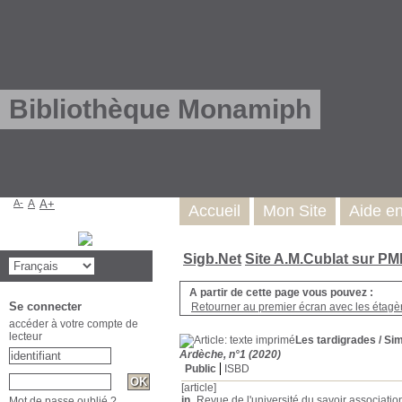
Bibliothèque Monamiph
A-
A
A+
Accueil
Mon Site
Aide e
Sigb.Net
Site A.M.Cublat sur P
A partir de cette page vous pouvez :
Se connecter
Retourner au premier écran avec les étagère
accéder à votre compte de
lecteur
Les tardigrades
/ Si
Ardèche, n°1 (2020)
Public
ISBD
[article]
in
Revue de l'université du savoir associatio
Mot de passe oublié ?