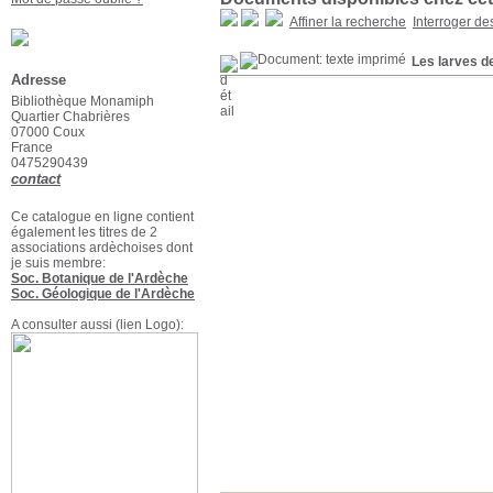
Affiner la recherche
Interroger de
Les larves de
Adresse
Bibliothèque Monamiph
Quartier Chabrières
07000 Coux
France
0475290439
contact
Ce catalogue en ligne contient
également les titres de 2
associations ardèchoises dont
je suis membre:
Soc. Botanique de l'Ardèche
Soc. Géologique de l'Ardèche
A consulter aussi (lien Logo):