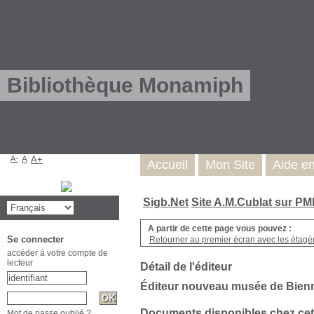
Bibliothèque Monamiph
A-
A
A+
Accueil
Mon Site
Aide e
Sigb.Net
Site A.M.Cublat sur P
A partir de cette page vous pouvez :
Se connecter
Retourner au premier écran avec les étagère
accéder à votre compte de
lecteur
Détail de l'éditeur
Éditeur nouveau musée de Bien
Documents disponibles chez cet
Mot de passe oublié ?