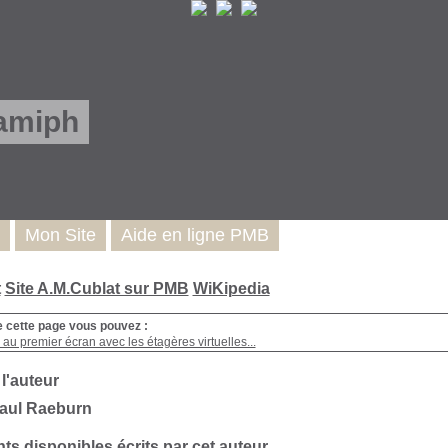
amiph
Mon Site
Aide en ligne PMB
t
Site A.M.Cublat sur PMB
WiKipedia
e cette page vous pouvez :
au premier écran avec les étagères virtuelles...
 l'auteur
aul Raeburn
s disponibles écrits par cet auteur