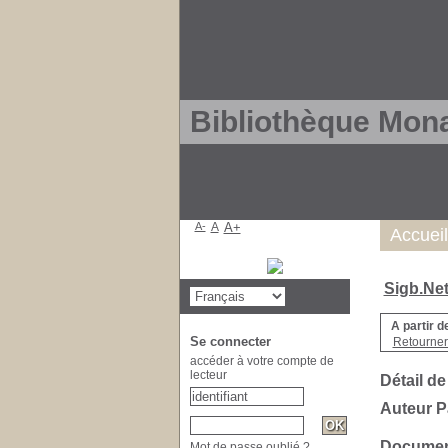
Bibliothèque Mon
A-
A
A+
Accueil
Sigb.Ne
A partir d
Se connecter
Retourner 
accéder à votre compte de
lecteur
Détail de
Auteur P
Document
Mot de passe oublié ?