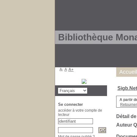
Bibliothèque Mon
A-
A
A+
Accueil
Sigb.Ne
A partir d
Se connecter
Retourner 
accéder à votre compte de
lecteur
Détail de
Auteur Q
Document
Mot de passe oublié ?