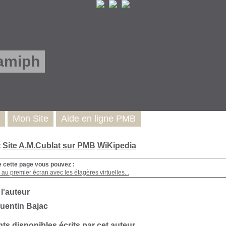
amiph
Mon Site
Aide en ligne PMB
t
Site A.M.Cublat sur PMB
WiKipedia
e cette page vous pouvez :
au premier écran avec les étagères virtuelles...
 l'auteur
uentin Bajac
s disponibles écrits par cet auteur