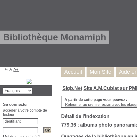
Bibliothèque Monamiph
A-
A
A+
Accueil
Mon Site
Aide e
Sigb.Net
Site A.M.Cublat sur P
A partir de cette page vous pouvez :
Se connecter
Retourner au premier écran avec les étagère
accéder à votre compte de
lecteur
Détail de l'indexation
779.36 : albums photo panorami
Ouvrages de la bibliothèque en 
Mot de passe oublié ?