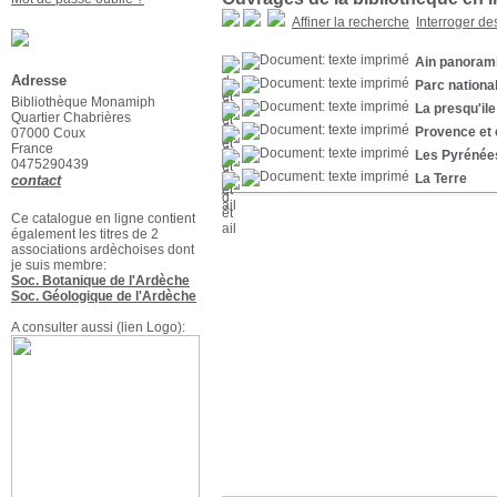
Affiner la recherche
Interroger de
Ain panorami
Adresse
Parc nationa
Bibliothèque Monamiph
La presqu'il
Quartier Chabrières
Provence et 
07000 Coux
France
Les Pyrénée
0475290439
La Terre
contact
Ce catalogue en ligne contient
également les titres de 2
associations ardèchoises dont
je suis membre:
Soc. Botanique de l'Ardèche
Soc. Géologique de l'Ardèche
A consulter aussi (lien Logo):